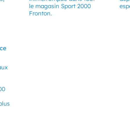
le magasin Sport 2000
esp
Fronton.
ice
aux
00
plus