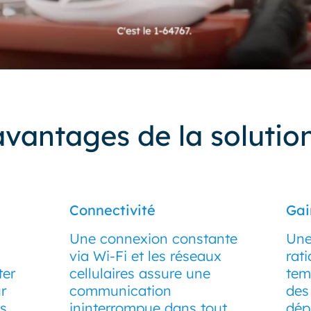
avantages de la solutio
Connectivité
Gai
Une connexion constante
Une
via Wi-Fi et les réseaux
rati
ter
cellulaires assure une
tem
r
communication
des
s,
ininterrompue dans tout
dép